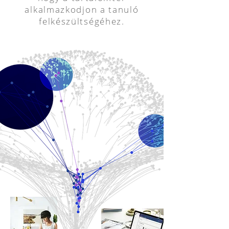
alkalmazkodjon a tanuló
felkészültségéhez.