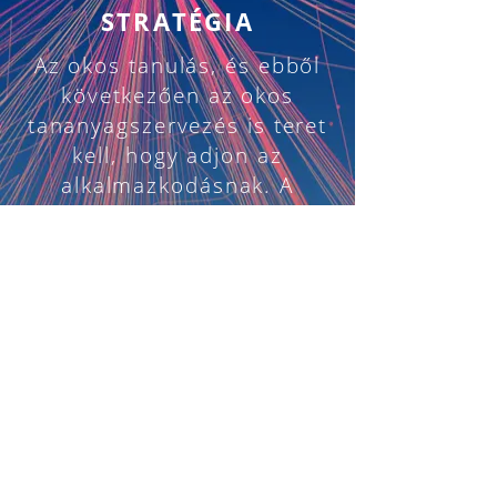
STRATÉGIA
Az okos tanulás, és ebből
következően az okos
tananyagszervezés is teret
kell, hogy adjon az
alkalmazkodásnak. A
SmartContent
alkalmazkodási stratégiákat a
következő nézőpontokra
bontja:
Tartalmi alkalmazkodás (A tanulási folyamat
során nyert információk visszacsatolása a
tartalomfejlesztésbe.)
Tutori alkalmazkodás (A tutor, a tanár számára
olyan információk gyűjtése, melyek segítik a