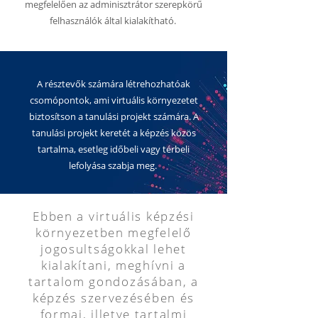
megfelelően az adminisztrátor szerepkörű
felhasználók által kialakítható.
A résztevők számára létrehozhatóak
csomópontok, ami virtuális környezetet
biztosítson a tanulási projekt számára. A
tanulási projekt keretét a képzés közös
tartalma, esetleg időbeli vagy térbeli
lefolyása szabja meg.
Ebben a virtuális képzési
környezetben megfelelő
jogosultságokkal lehet
kialakítani, meghívni a
tartalom gondozásában, a
képzés szervezésében és
formai, illetve tartalmi