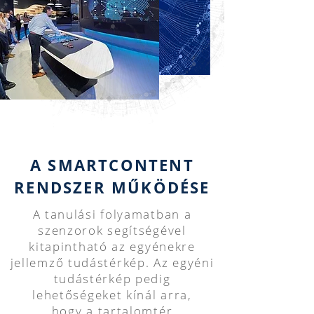
A SMARTCONTENT
RENDSZER MŰKÖDÉSE
A tanulási folyamatban a
szenzorok segítségével
kitapintható az egyénekre
jellemző tudástérkép. Az egyéni
tudástérkép pedig
lehetőségeket kínál arra,
hogy a tartalomtér