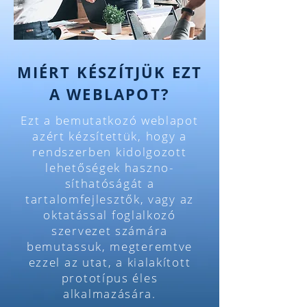
MIÉRT KÉSZÍTJÜK EZT
A WEBLAPOT?
Ezt a bemutatkozó weblapot
azért kézsítettük, hogy a
rendszerben kidolgozott
lehetőségek haszno-
síthatóságát a
tartalomfejlesztők, vagy az
oktatással foglalkozó
szervezet számára
bemutassuk, megteremtve
ezzel az utat, a kialakított
prototípus éles
alkalmazására.