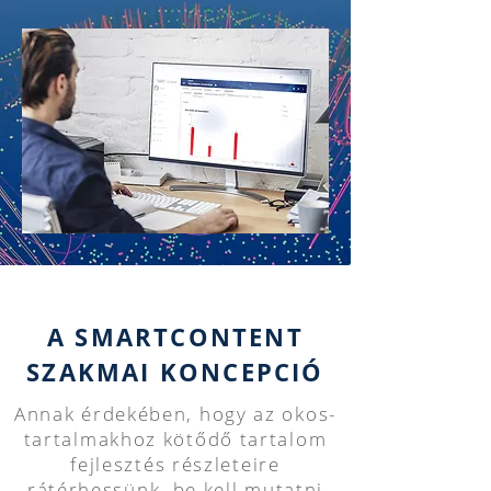
A SMARTCONTENT
SZAKMAI KONCEPCIÓ
Annak érdekében, hogy az okos-
tartalmakhoz kötődő tartalom
fejlesztés részleteire
rátérhessünk, be kell mutatni