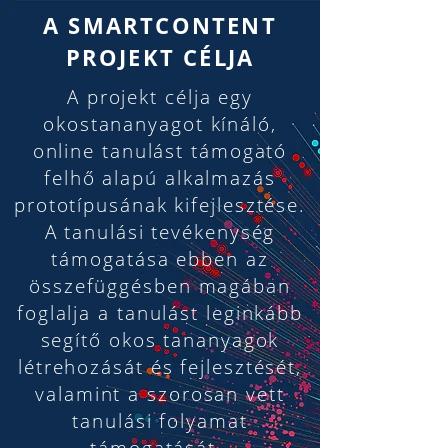
A SMARTCONTENT
PROJEKT CÉLJA
A projekt célja egy
okostananyagot kínáló,
online tanulást támogató
felhő alapú alkalmazás
prototípusának kifejlesztése.
A tanulási tevékenység
támogatása ebben az
összefüggésben magában
foglalja a tanulást leginkább
segítő okos tananyagok
létrehozását és fejlesztését,
valamint a szorosan vett
tanulási folyamat