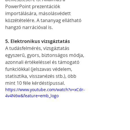
PowerPoint prezentációk 
importálására, másolásvédett 
közzétételére. A tananyag ellátható 
hangzó narrációval is.
5. Elektronikus vizsgáztatás
A tudásfelmérés, vizsgáztatás 
egyszerű, gyors, biztonságos módja, 
azonnali értékeléssel és támogató 
funkciókkal (jelszavas védelem, 
statisztika, visszanézés stb.), öbb 
mint 10 féle kérdéstípussal.
https://www.youtube.com/watch?v=xCdr-
4v4N6w&feature=emb_logo