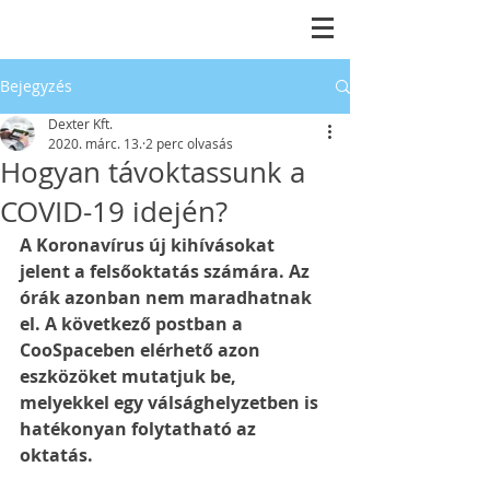
Bejegyzés
Dexter Kft.
2020. márc. 13.
2 perc olvasás
Hogyan távoktassunk a
COVID-19 idején?
A Koronavírus új kihívásokat 
jelent a felsőoktatás számára. Az 
órák azonban nem maradhatnak 
el. A következő postban a 
CooSpaceben elérhető azon 
eszközöket mutatjuk be, 
melyekkel egy válsághelyzetben is 
hatékonyan folytatható az 
oktatás.